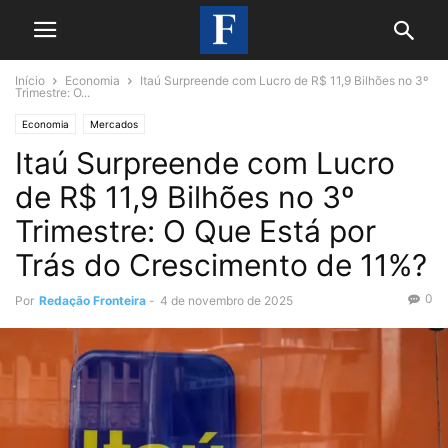
Início
Economia
Itaú Surpreende com Lucro de R$ 11,9 Bilhões no 3º
Trimestre: O...
Economia
Mercados
Itaú Surpreende com Lucro
de R$ 11,9 Bilhões no 3º
Trimestre: O Que Está por
Trás do Crescimento de 11%?
0
Por
Redação Fronteira
-
4 de novembro de 2025