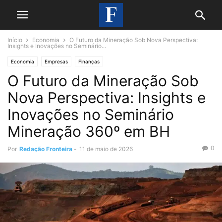
Início
Economia
O Futuro da Mineração Sob Nova Perspectiva:
Insights e Inovações no Seminário...
Economia
Empresas
Finanças
O Futuro da Mineração Sob
Nova Perspectiva: Insights e
Inovações no Seminário
Mineração 360º em BH
0
Por
Redação Fronteira
-
11 de maio de 2026