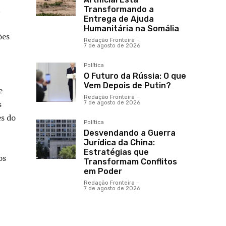
.
Transformando a
Entrega de Ajuda
Humanitária na Somália
ões
Redação Fronteira
-
7 de agosto de 2026
Política
O Futuro da Rússia: O que
Vem Depois de Putin?
e
Redação Fronteira
-
s
7 de agosto de 2026
es do
Política
Desvendando a Guerra
Jurídica da China:
Estratégias que
os
Transformam Conflitos
em Poder
Redação Fronteira
-
7 de agosto de 2026