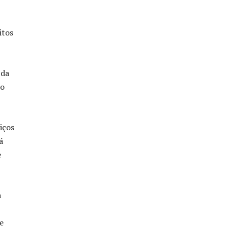
itos
 da
ão
iços
á
e
a
e