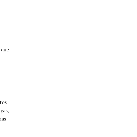
 que
tos
nças,
mas