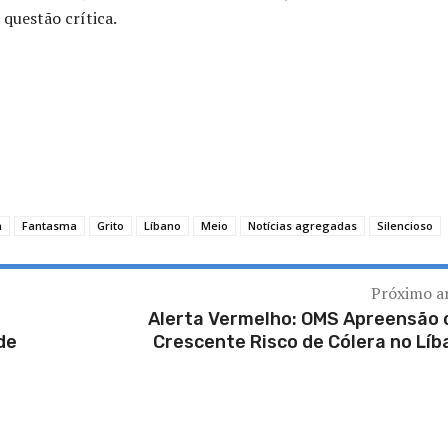
 questão crítica.
m
Fantasma
Grito
Líbano
Meio
Notícias agregadas
Silencioso
Próximo a
Alerta Vermelho: OMS Apreensão
de
Crescente Risco de Cólera no Líb