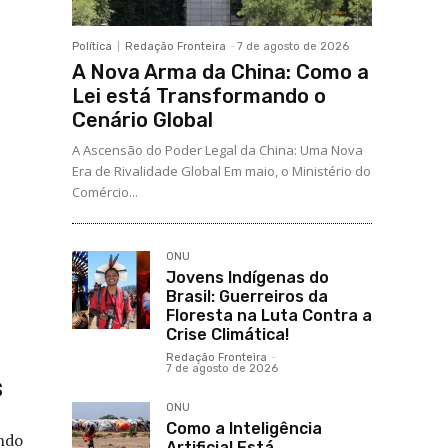
Política
Redação Fronteira
-
7 de agosto de 2026
A Nova Arma da China: Como a
Lei está Transformando o
Cenário Global
A Ascensão do Poder Legal da China: Uma Nova
Era de Rivalidade Global Em maio, o Ministério do
Comércio...
ONU
Jovens Indígenas do
Brasil: Guerreiros da
Floresta na Luta Contra a
Crise Climática!
Redação Fronteira
-
7 de agosto de 2026
s
ONU
Como a Inteligência
ando
Artificial Está