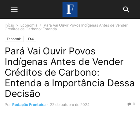
Início
Economia
Pará Vai Ouvir Povos Indígenas Antes de Vender
Créditos de Carbono: Entenda...
Economia
ESG
Pará Vai Ouvir Povos
Indígenas Antes de Vender
Créditos de Carbono:
Entenda a Importância Dessa
Decisão
0
Por
Redação Fronteira
-
22 de outubro de 2024