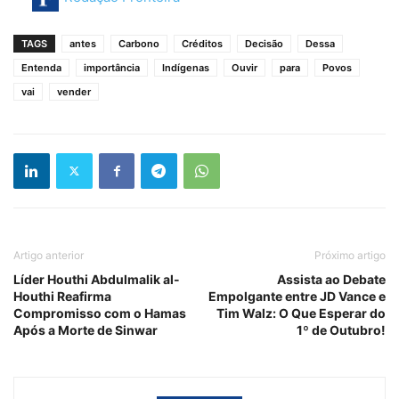
TAGS
antes
Carbono
Créditos
Decisão
Dessa
Entenda
importância
Indígenas
Ouvir
para
Povos
vai
vender
Artigo anterior
Próximo artigo
Líder Houthi Abdulmalik al-
Assista ao Debate
Houthi Reafirma
Empolgante entre JD Vance e
Compromisso com o Hamas
Tim Walz: O Que Esperar do
Após a Morte de Sinwar
1º de Outubro!