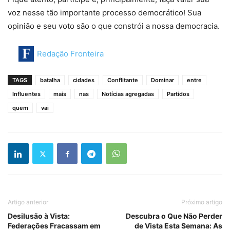
voz nesse tão importante processo democrático! Sua
opinião e seu voto são o que constrói a nossa democracia.
Redação Fronteira
TAGS
batalha
cidades
Conflitante
Dominar
entre
Influentes
mais
nas
Notícias agregadas
Partidos
quem
vai
Artigo anterior
Próximo artigo
Desilusão à Vista:
Descubra o Que Não Perder
Federações Fracassam em
de Vista Esta Semana: As