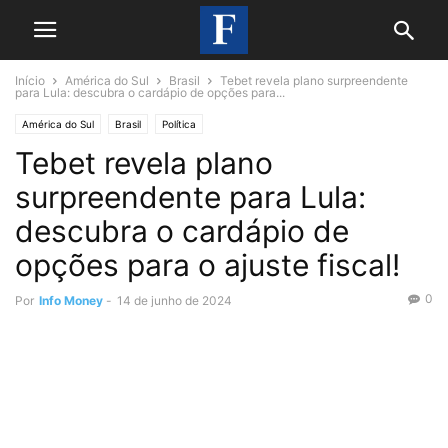
Início
América do Sul
Brasil
Tebet revela plano surpreendente
para Lula: descubra o cardápio de opções para...
América do Sul
Brasil
Política
Tebet revela plano
surpreendente para Lula:
descubra o cardápio de
opções para o ajuste fiscal!
0
Por
Info Money
-
14 de junho de 2024