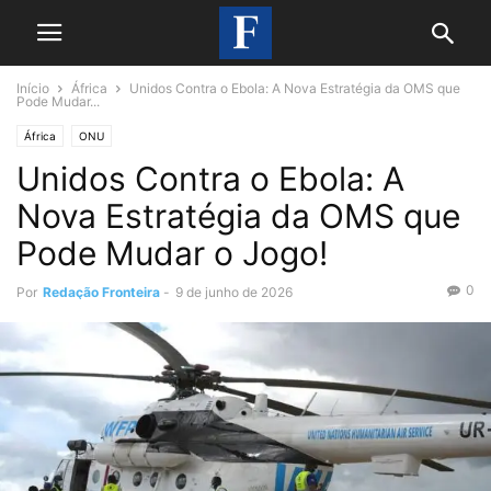
Início
África
Unidos Contra o Ebola: A Nova Estratégia da OMS que
Pode Mudar...
África
ONU
Unidos Contra o Ebola: A
Nova Estratégia da OMS que
Pode Mudar o Jogo!
0
Por
Redação Fronteira
-
9 de junho de 2026