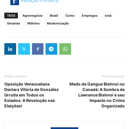
Redação Fronteira
TAGS
Agronegócio
Brasil
Como
Empregos
está
Gerando
Milhões
Modernização
Artigo anterior
Próximo artigo
Oposição Venezuelana
Medo da Gangue Bishnoi no
Declara Vitória de González
Canadá: A Sombra de
Urrutia em Todos os
Lawrence Bishnoi e seu
Estados: A Revolução nas
Impacto no Crime
Eleições!
Organizado