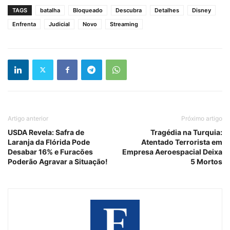
TAGS
batalha
Bloqueado
Descubra
Detalhes
Disney
Enfrenta
Judicial
Novo
Streaming
Artigo anterior
Próximo artigo
USDA Revela: Safra de
Tragédia na Turquia:
Laranja da Flórida Pode
Atentado Terrorista em
Desabar 16% e Furacões
Empresa Aeroespacial Deixa
Poderão Agravar a Situação!
5 Mortos