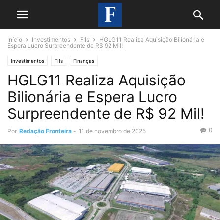
Início
Investimentos
FIIs
HGLG11 Realiza Aquisição Bilionária e
Espera Lucro Surpreendente de R$ 92 Mil!
Investimentos
FIIs
Finanças
HGLG11 Realiza Aquisição
Bilionária e Espera Lucro
Surpreendente de R$ 92 Mil!
0
Por
Redação Fronteira
-
11 de novembro de 2025