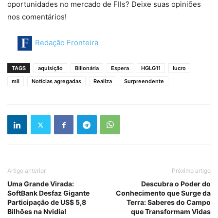
oportunidades no mercado de FIIs? Deixe suas opiniões
nos comentários!
Redação Fronteira
TAGS
aquisição
Bilionária
Espera
HGLG11
lucro
mil
Notícias agregadas
Realiza
Surpreendente
Artigo anterior
Próximo artigo
Uma Grande Virada:
Descubra o Poder do
SoftBank Desfaz Gigante
Conhecimento que Surge da
Participação de US$ 5,8
Terra: Saberes do Campo
Bilhões na Nvidia!
que Transformam Vidas