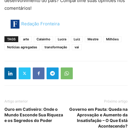
desenvolvimento do país? Compartilhe suas opiniões nos
comentários!
Redação Fronteira
TAGS
arte
Calainho
Lucra
Luiz
Mestre
Milhões
Notícias agregadas
transformação
vai
Artigo anterior
Próximo artigo
Ouro em Cativeiro: Onde o
Governo em Pauta: Queda na
Mundo Esconde Sua Riqueza
Aprovação e Aumento da
e os Segredos do Poder
Insatisfação – O Que Está
Acontecendo?