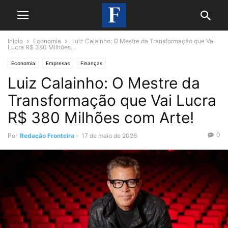
Início
Economia
Luiz Calainho: O Mestre da Transformação que Vai
Lucra R$ 380 Milhões...
Economia
Empresas
Finanças
Luiz Calainho: O Mestre da
Transformação que Vai Lucra
R$ 380 Milhões com Arte!
0
Por
Redação Fronteira
-
17 de maio de 2026