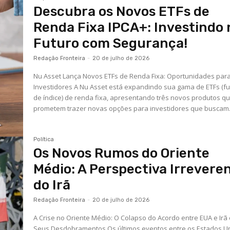
Descubra os Novos ETFs de
Renda Fixa IPCA+: Investindo 
Futuro com Segurança!
Redação Fronteira
-
20 de julho de 2026
Nu Asset Lança Novos ETFs de Renda Fixa: Oportunidades par
Investidores A Nu Asset está expandindo sua gama de ETFs (f
de índice) de renda fixa, apresentando três novos produtos q
prometem trazer novas opções para investidores que buscam.
Política
Os Novos Rumos do Oriente
Médio: A Perspectiva Irrevere
do Irã
Redação Fronteira
-
20 de julho de 2026
A Crise no Oriente Médio: O Colapso do Acordo entre EUA e Irã
Seus Desdobramentos Os últimos eventos entre os Estados U