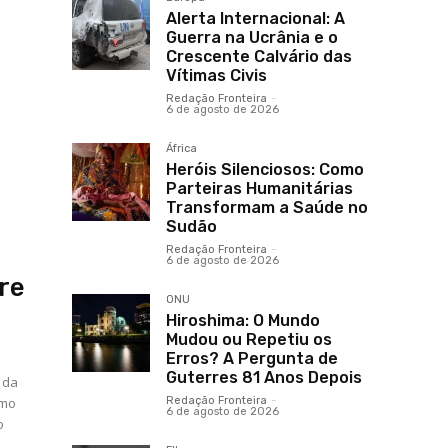
Alerta Internacional: A
Guerra na Ucrânia e o
Crescente Calvário das
Vítimas Civis
Redação Fronteira
-
6 de agosto de 2026
África
Heróis Silenciosos: Como
Parteiras Humanitárias
Transformam a Saúde no
Sudão
Redação Fronteira
-
6 de agosto de 2026
re
ONU
Hiroshima: O Mundo
Mudou ou Repetiu os
Erros? A Pergunta de
Guterres 81 Anos Depois
 da
omo
Redação Fronteira
-
6 de agosto de 2026
o