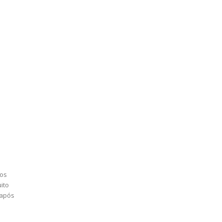
gos
ito
 após