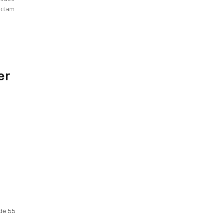
actam
s
er
de 55