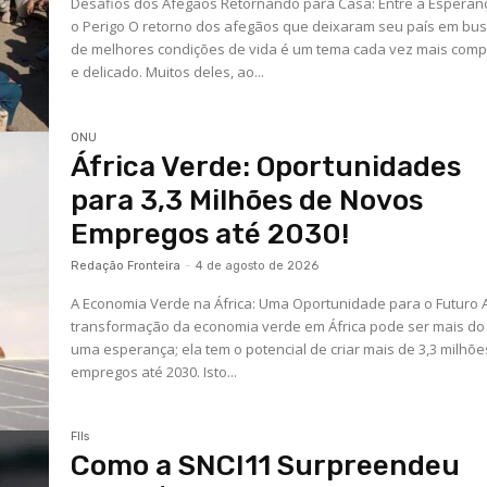
Desafios dos Afegãos Retornando para Casa: Entre a Esperan
o Perigo O retorno dos afegãos que deixaram seu país em bu
de melhores condições de vida é um tema cada vez mais com
e delicado. Muitos deles, ao...
ONU
África Verde: Oportunidades
para 3,3 Milhões de Novos
Empregos até 2030!
Redação Fronteira
-
4 de agosto de 2026
A Economia Verde na África: Uma Oportunidade para o Futuro 
transformação da economia verde em África pode ser mais do
uma esperança; ela tem o potencial de criar mais de 3,3 milhõe
empregos até 2030. Isto...
FIIs
Como a SNCI11 Surpreendeu