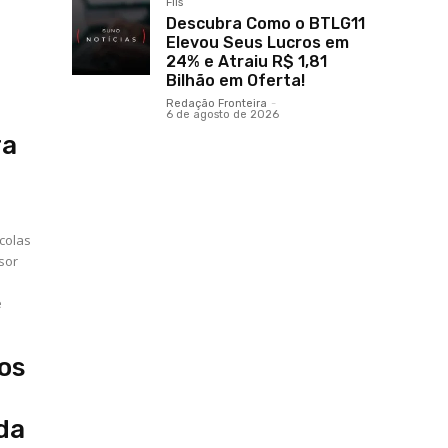
FIIs
Descubra Como o BTLG11
Elevou Seus Lucros em
24% e Atraiu R$ 1,81
Bilhão em Oferta!
Redação Fronteira
-
6 de agosto de 2026
ra
colas
sor
e
os
da