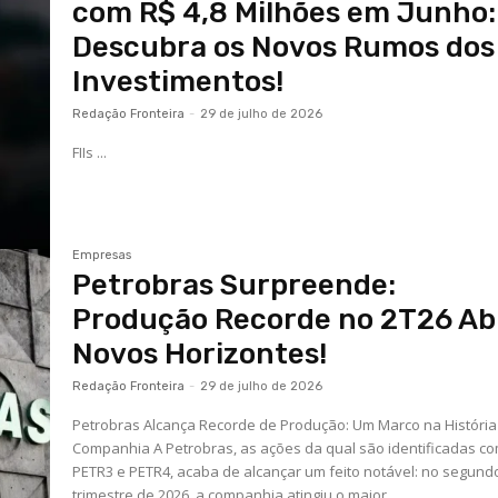
com R$ 4,8 Milhões em Junho:
Descubra os Novos Rumos dos
Investimentos!
Redação Fronteira
-
29 de julho de 2026
FIIs ...
Empresas
Petrobras Surpreende:
Produção Recorde no 2T26 Ab
Novos Horizontes!
Redação Fronteira
-
29 de julho de 2026
Petrobras Alcança Recorde de Produção: Um Marco na História
Companhia A Petrobras, as ações da qual são identificadas c
PETR3 e PETR4, acaba de alcançar um feito notável: no segund
trimestre de 2026, a companhia atingiu o maior...