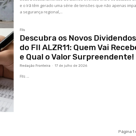
e o Irã têm gerado uma série de tensões que não apenas imp
a segurança regional,...
FIIs
Descubra os Novos Dividendo
do FII ALZR11: Quem Vai Receb
e Qual o Valor Surpreendente!
Redação Fronteira
-
17 de julho de 2026
FIIs ...
Página 1 