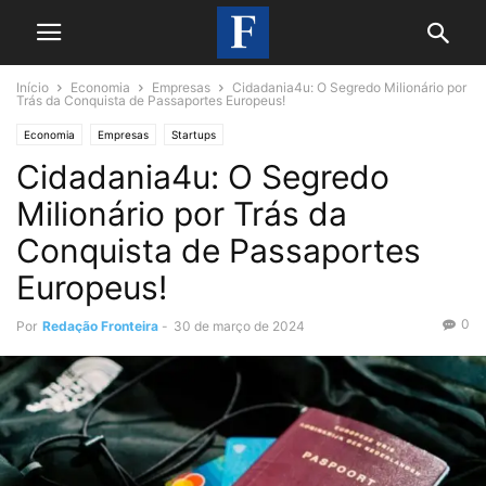
Início
Economia
Empresas
Cidadania4u: O Segredo Milionário por
Trás da Conquista de Passaportes Europeus!
Economia
Empresas
Startups
Cidadania4u: O Segredo
Milionário por Trás da
Conquista de Passaportes
Europeus!
0
Por
Redação Fronteira
-
30 de março de 2024