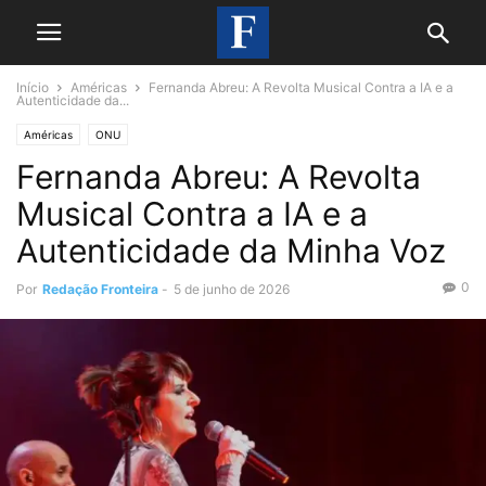
Início
Américas
Fernanda Abreu: A Revolta Musical Contra a IA e a
Autenticidade da...
Américas
ONU
Fernanda Abreu: A Revolta
Musical Contra a IA e a
Autenticidade da Minha Voz
0
Por
Redação Fronteira
-
5 de junho de 2026